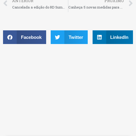
ANTERIOR
PRÓXIMO
Cancelada a edição do RD Summit 2020 devido a pandemia de Coronavírus
Conheça 5 novas medidas para minimizar os impactos da pandemia na área tributária
Facebook
Twitter
LinkedIn