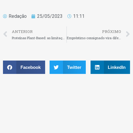
Redação
25/05/2023
11:11
ANTERIOR
PRÓXIMO
Proteínas Plant-Based: as limitações do mercado e a dificuldade de escala
Empréstimo consignado vira diferencial para as empresas na busca por reter talentos
Facebook
Twitter
LinkedIn