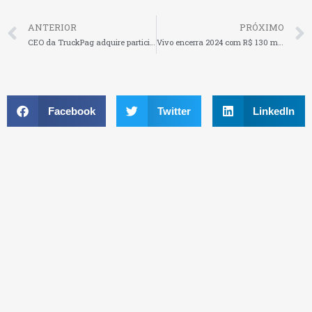
ANTERIOR
PRÓXIMO
CEO da TruckPag adquire participação de empresa de venda de seminovos
Vivo encerra 2024 com R$ 130 milhões em negócios realizados com startups
Facebook
Twitter
LinkedIn