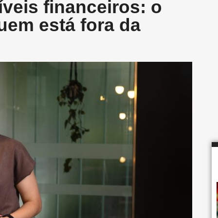
íveis financeiros: o
quem está fora da