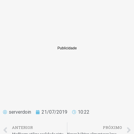
serverdoin
21/07/2019
10:22
ANTERIOR
PRÓXIMO
MedRoom utiliza realidade virtual e gamificação no treinamento de estudantes de medicina
Novos hábitos alimentares levam investidores a criar modelos para atrair o consumidor