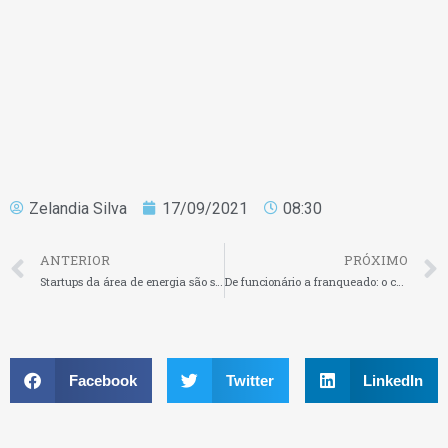
Zelandia Silva
17/09/2021
08:30
ANTERIOR
PRÓXIMO
Startups da área de energia são selecionadas para programa de aceleração da Shell
De funcionário a franqueado: o caminho de sucesso de quem decidiu ser patrão
Facebook
Twitter
LinkedIn