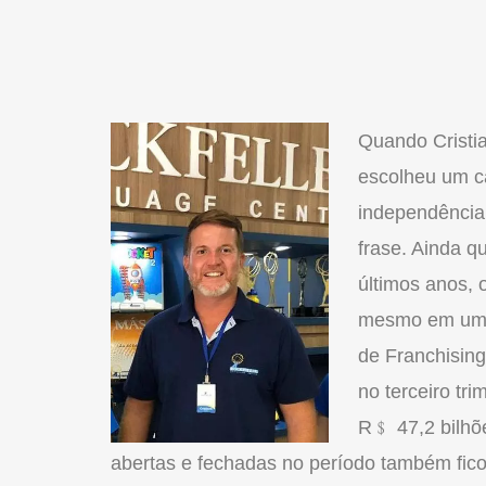
Quando Cristia
escolheu um c
independência
frase. Ainda q
últimos anos, 
mesmo em um p
de Franchisin
no terceiro tr
R﹩ 47,2 bilhõe
abertas e fechadas no período também fic