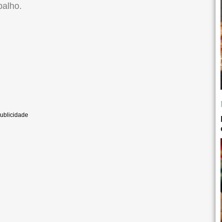
balho.