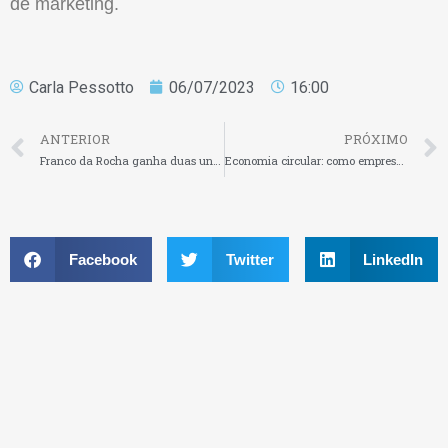
de marketing.
Carla Pessotto
06/07/2023
16:00
ANTERIOR
PRÓXIMO
Franco da Rocha ganha duas unidades da Farmais, uma delas 24 horas
Economia circular: como empresas podem ajudar na construção de um futuro mais sustentável
Facebook
Twitter
LinkedIn