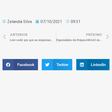
Zelandia Silva
07/10/2021
09:31
ANTERIOR
PRÓXIMO
Low-code: por que as empresas mais inovadoras estão de olho nesta tendência
Especialista da PreparaVAGAS ensina a se preparar para entrevistas online
Facebook
Twitter
LinkedIn