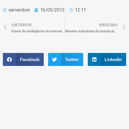
serverdoin
16/05/2012
12:11
ANTERIOR
PRÓXIMO
Ícones da inteligência de mercado se reúnem em São Paulo
Maiores economias do mundo precisam gerar 21 milhões de empregos, destacam OIT e OCDE
Facebook
Twitter
LinkedIn