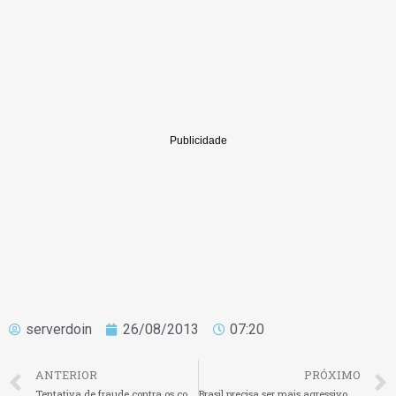
serverdoin
26/08/2013
07:20
ANTERIOR
PRÓXIMO
Tentativa de fraude contra os consumidores bate recorde, diz a Serasa
Brasil precisa ser mais agressivo na busca por parceiros comerciais, dizem especialistas