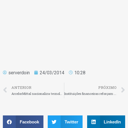
serverdoin
24/03/2014
10:28
ANTERIOR
PRÓXIMO
ArcelorMittal nacionaliza tecnologia que eleva produtividade na indústria automobilística
Instituições financeiras reforçam projeções de crescimento da economia
Facebook
Twitter
LinkedIn