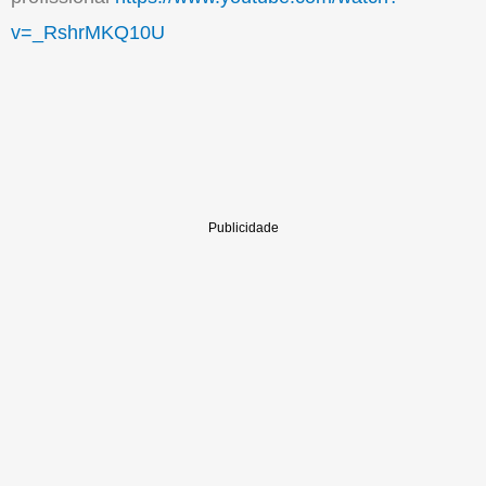
v=_RshrMKQ10U