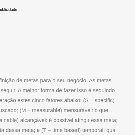
finição de metas para o seu negócio. As metas
eguir. A melhor forma de fazer isso é seguindo
ação estes cinco fatores abaixo: (S – specific)
buscado; (M – measurable) mensurável: o que
inable) alcançável: é possível atingir essa meta;
cia dessa meta; e (T – time based) temporal: qual