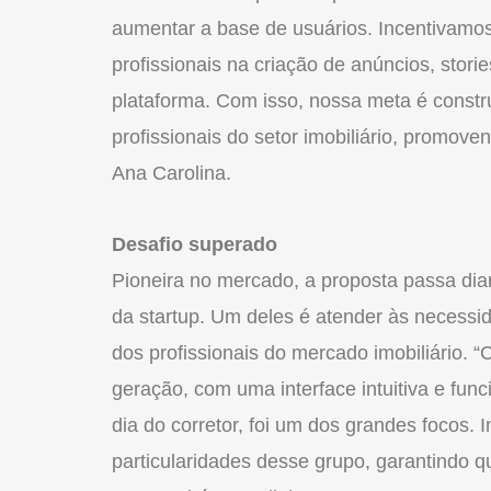
aumentar a base de usuários. Incentivamo
profissionais na
cria
ção de anúncios, storie
plataforma. Com isso, nossa meta é constr
profissionais
do
setor
imobiliário
, promovend
Ana Carolina.
Desafio superado
Pioneira no
mercado
, a proposta passa di
da startup. Um deles é atender às necess
dos profissionais
do
mercado
imobiliário
. “
geração, com uma interface intuitiva e fun
dia
do
corretor, foi um dos grandes focos.
particularidades desse grupo, garantindo q