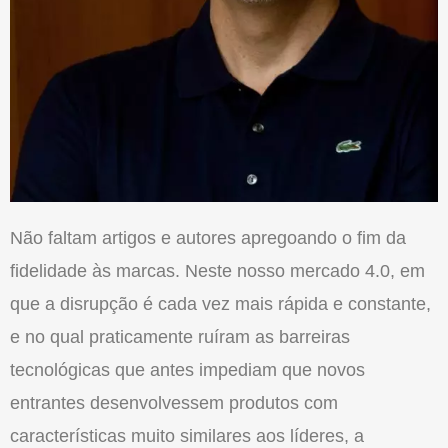
Não faltam artigos e autores apregoando o fim da
fidelidade às marcas. Neste nosso mercado 4.0, em
que a disrupção é cada vez mais rápida e constante,
e no qual praticamente ruíram as barreiras
tecnológicas que antes impediam que novos
entrantes desenvolvessem produtos com
características muito similares aos líderes, a