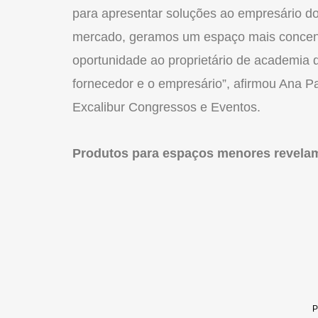
para apresentar soluções ao empresá
rio
do
mercado, geramos um espaço mais concent
oportunidade ao proprietá
rio
de academia 
fornecedor e o empresá
rio
”, afirmou Ana P
Excalibur Congressos e Eventos.
Produtos para espaços menores revela