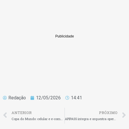
Redação
12/05/2026
14:41
ANTERIOR
PRÓXIMO
Copa do Mundo: celular e e-commerce se consolidam como o ‘shopping oficial’ dos torcedores
APIPASS integra e orquestra operações para acelerar a adoção de IA nas empresas em uma única plataforma