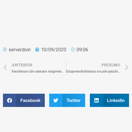
serverdoin
10/09/2020
09:06
ANTERIOR
PRÓXIMO
Pandemia não assusta empreendedores, que crescem mesmo diante da crise
Empreendedorismo no pós-pandemia: 6 dicas para empreender alinhando seus propósitos aos negócios
Facebook
Twitter
LinkedIn