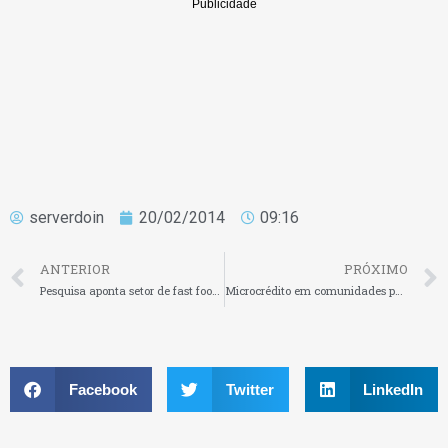
serverdoin
20/02/2014
09:16
ANTERIOR
PRÓXIMO
Pesquisa aponta setor de fast food como campeão em número de marcas franqueadas
Microcrédito em comunidades pacificadas do Rio atingirá R$ 35 milhões este ano
Facebook
Twitter
LinkedIn