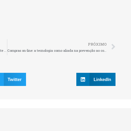
PRÓXIMO
RuaDois oferece visitas a imóveis por videochamadas durante crise de Coronavírus
Compras on-line: a tecnologia como aliada na prevenção ao coronavírus
Twitter
LinkedIn