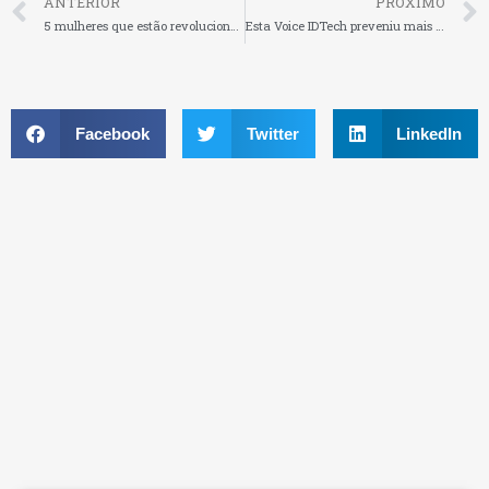
ANTERIOR
PRÓXIMO
5 mulheres que estão revolucionando o mercado – e as mulheres que inspiraram as suas trajetórias
Esta Voice IDTech preveniu mais de R$30 milhões em fraudes utilizando biometria de voz
Facebook
Twitter
LinkedIn