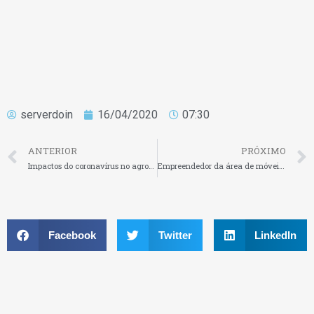
serverdoin
16/04/2020
07:30
ANTERIOR
PRÓXIMO
Impactos do coronavírus no agronegócio e na inadimplência
Empreendedor da área de móveis planejados conta como a ‘vida on-line’ o ajuda a manter seu negócio
Facebook
Twitter
LinkedIn