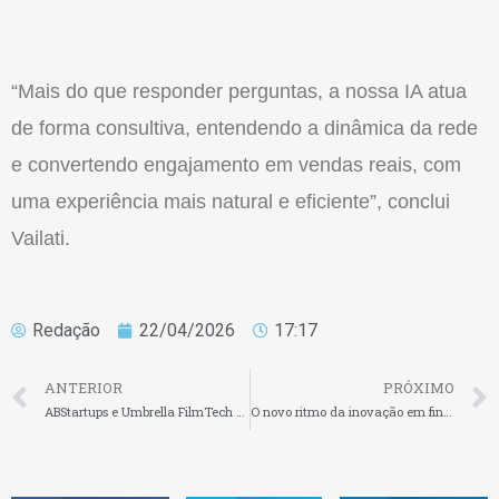
“Mais do que responder perguntas, a nossa IA atua
de forma consultiva, entendendo a dinâmica da rede
e convertendo engajamento em vendas reais, com
uma experiência mais natural e eficiente”, conclui
Vailati.
Redação
22/04/2026
17:17
ANTERIOR
PRÓXIMO
ABStartups e Umbrella FilmTech se unem para impulsionar a transformação digital no audiovisual dentro do ecossistema de startups
O novo ritmo da inovação em fintechs: da ideia ao fluxo