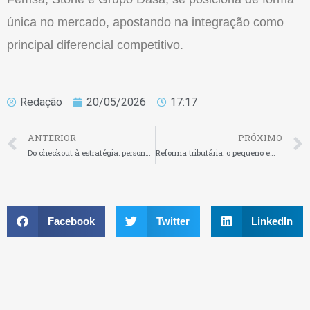
única no mercado, apostando na
integra
ção como
principal diferencial competitivo.
Redação
20/05/2026
17:17
ANTERIOR
PRÓXIMO
Do checkout à estratégia: personalização de pagamentos vira diferencial competitivo para empresas
Reforma tributária: o pequeno empresário tem até setembro para decidir seu destino no Simples Nacional
Facebook
Twitter
LinkedIn