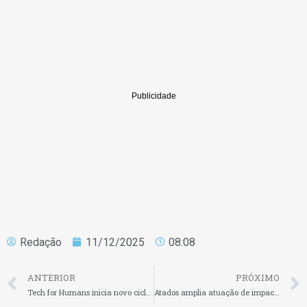
Redação
11/12/2025
08:08
ANTERIOR
PRÓXIMO
Tech for Humans inicia novo ciclo de crescimento e se consolida como consultoria estratégica em IA
Atados amplia atuação de impacto social e se consolida como rede articuladora de projetos corporativos e incentivados no Brasil