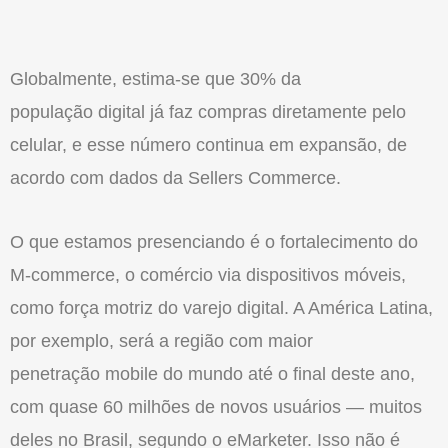
Globalmente, estima-se que 30% da
populaçã
o
digital já faz compras diretamente pelo
celular, e esse número continua em expansã
o
, de
acordo com dados da Sellers Commerce.
O
que estamos presenciando é
o
fortalecimento do
M-commerce,
o
comércio via dispositivos móveis,
como força motriz do varejo digital. A América Latina,
por exemplo, será a regiã
o
com maior
penetraçã
o
mobile do mundo até
o
final deste ano,
com quase 60 milhões de novos usuários — muitos
deles no Brasil, segundo
o
eMarketer. Isso nã
o
é